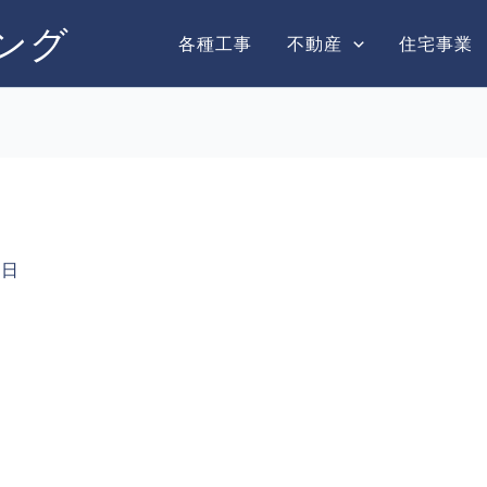
ング
各種工事
不動産
住宅事業
1日