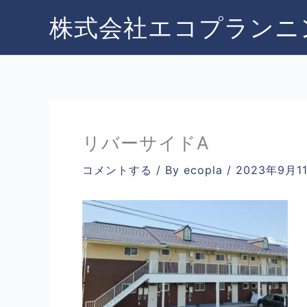
内
株式会社エコプランニ
容
を
ス
キ
ッ
プ
リバーサイドA
コメントする
/ By
ecopla
/
2023年9月1