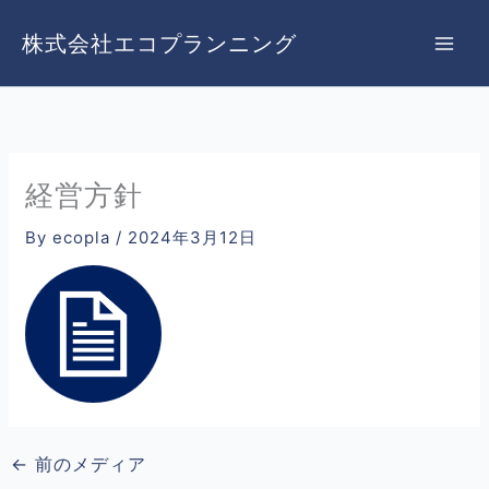
内
容
株式会社エコプランニング
を
ス
キ
ッ
プ
経営方針
By
ecopla
/
2024年3月12日
←
前のメディア