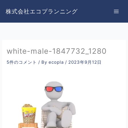
内
容
株式会社エコプランニング
を
ス
キ
ッ
プ
white-male-1847732_1280
5件のコメント
/ By
ecopla
/
2023年9月12日