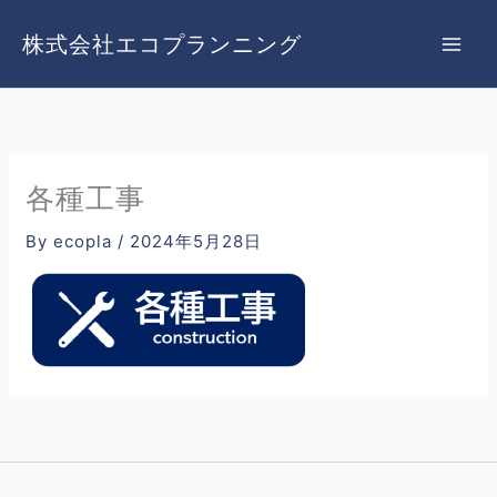
内
容
株式会社エコプランニング
を
ス
キ
ッ
プ
各種工事
By
ecopla
/
2024年5月28日