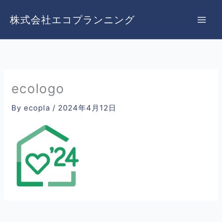
内
容
株式会社エコプランニング
を
ス
キ
ッ
プ
ecologo
By
ecopla
/
2024年4月12日