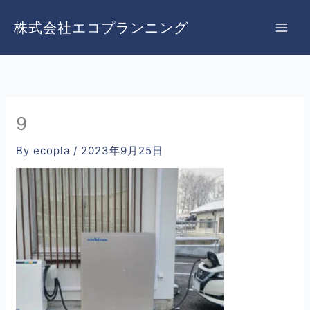
内
容
株式会社エコプランニング
を
ス
キ
ッ
プ
9
By
ecopla
/
2023年9月25日