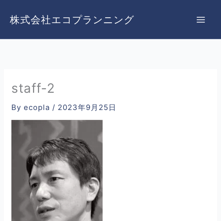
内
容
株式会社エコプランニング
を
ス
キ
ッ
プ
staff-2
By
ecopla
/
2023年9月25日